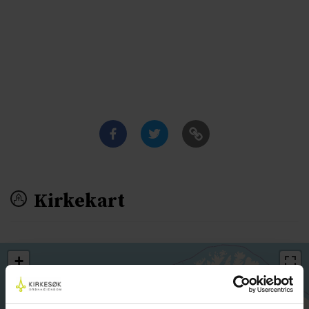
Kirkekart
+
−