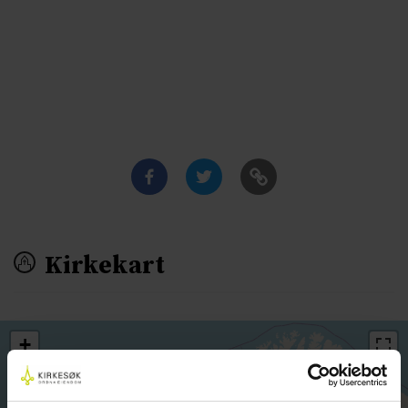
Kirkekart
+
−