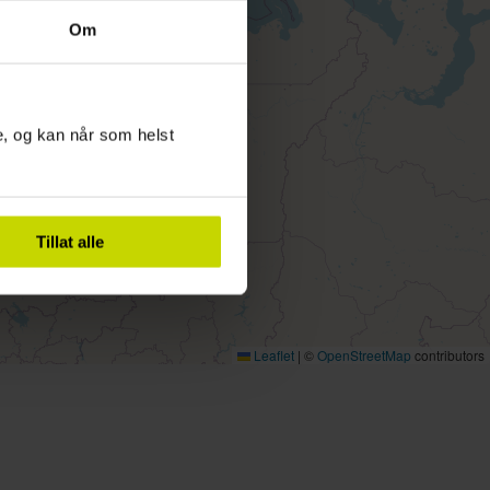
Om
te, og kan når som helst
Tillat alle
Leaflet
|
©
OpenStreetMap
contributors