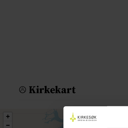
Kirkekart
+
−