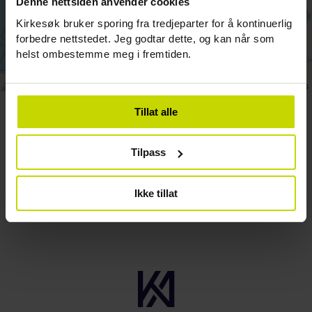
Denne nettsiden anvender cookies
692
Kirkesøk bruker sporing fra tredjeparter for å kontinuerlig
forbedre nettstedet. Jeg godtar dette, og kan når som
132
469
helst ombestemme meg i fremtiden.
Leaflet
|
©
OpenStreetMap
contributors
Tillat alle
Om Kirkesøk
Tilpass
Rettigheter
Ikke tillat