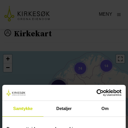
MENY
Kirkekart
+
14
−
74
129
Samtykke
Detaljer
Om
133